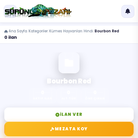
Ana Sayfa
Kategoriler
Kümes Hayvanları
Hindi
Bourbon Red
0 ilan
Bourbon Red
0
0
0
AKTIF İLAN
ALT TÜR
ÖNE ÇIKAN
İLAN VER
MEZATA KOY