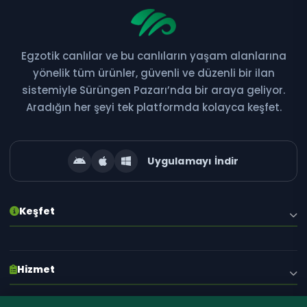
Egzotik canlılar ve bu canlıların yaşam alanlarına
Bültene Abone Ol
yönelik tüm ürünler, güvenli ve düzenli bir ilan
sistemiyle Sürüngen Pazarı’nda bir araya geliyor.
Yeni ilanlar, kampanyalar ve özel fırsatlardan ilk siz
Aradığın her şeyi tek platformda kolayca keşfet.
haberdar olun!
Uygulamayı İndir
Abone Ol
Keşfet
E-posta adresiniz gizli tutulur. İstediğiniz zaman abonelikten çıkabilirsiniz.
Hakkımızda
Hizmet
Blog
İlanlar