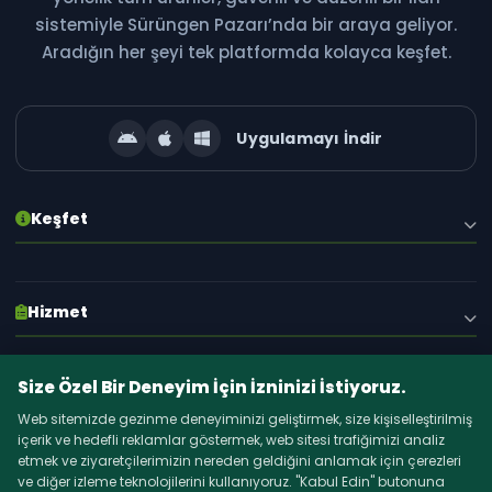
sistemiyle Sürüngen Pazarı’nda bir araya geliyor.
Yeni ilanlar, kampanyalar ve özel fırsatlardan ilk siz
Aradığın her şeyi tek platformda kolayca keşfet.
haberdar olun!
Uygulamayı İndir
Abone Ol
Keşfet
E-posta adresiniz gizli tutulur. İstediğiniz zaman abonelikten çıkabilirsiniz.
Hakkımızda
Hizmet
Blog
İlanlar
S.S.S.
Size Özel Bir Deneyim İçin İzninizi İstiyoruz.
Yasal
Kategoriler
Web sitemizde gezinme deneyiminizi geliştirmek, size kişiselleştirilmiş
İletişim
içerik ve hedefli reklamlar göstermek, web sitesi trafiğimizi analiz
Kullanım Şartları
etmek ve ziyaretçilerimizin nereden geldiğini anlamak için çerezleri
İlan Ver
ve diğer izleme teknolojilerini kullanıyoruz. "Kabul Edin" butonuna
YASAL UYARI
Paketler