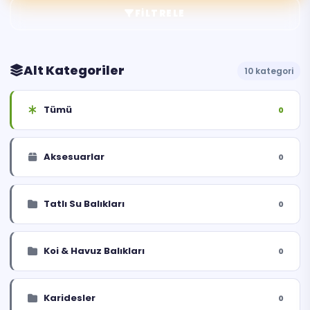
FILTRELE
Alt Kategoriler
10 kategori
Tümü
0
Aksesuarlar
0
Tatlı Su Balıkları
0
Koi & Havuz Balıkları
0
Karidesler
0