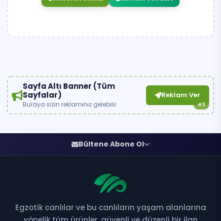
Sayfa Altı Banner (Tüm
Sayfalar)
Reklam Ver
Buraya sizin reklamınız gelebilir
#11
Bültene Abone Ol
Egzotik canlılar ve bu canlıların yaşam alanlarına
Bültene Abone Ol
yönelik tüm ürünler, güvenli ve düzenli bir ilan