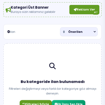
Kategori Üst Banner
Reklam Ver
Buraya sizin reklamınız gelebilir
#7
0
ilan
Bu kategoride ilan bulunamadı
Filtreleri değiştirmeyi veya farklı bir kategoriye göz atmayı
deneyin.
Filtreleri Sıfırla
İlk İlanı Sen Ekle