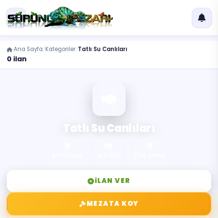
Ana Sayfa
Kategoriler
Tatlı Su Canlıları
0 ilan
Tatlı Su Canlıları
0
10
0
AKTIF İLAN
ALT TÜR
ÖNE ÇIKAN
İLAN VER
MEZATA KOY